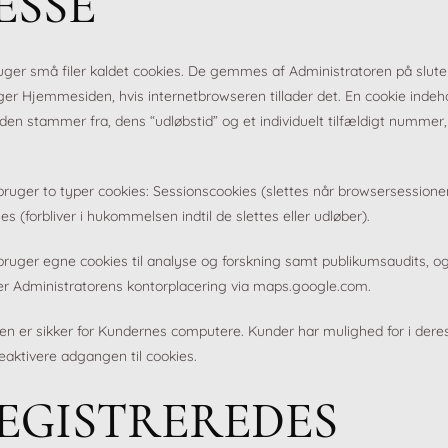
ESSE
er små filer kaldet cookies. De gemmes af Administratoren på slut
ger Hjemmesiden, hvis internetbrowseren tillader det. En cookie indeh
n stammer fra, dens “udløbstid” og et individuelt tilfældigt nummer, 
ruger to typer cookies: Sessionscookies (slettes når browsersessione
s (forbliver i hukommelsen indtil de slettes eller udløber).
ruger egne cookies til analyse og forskning samt publikumsaudits, og 
ver Administratorens kontorplacering via maps.google.com.
 er sikker for Kundernes computere. Kunder har mulighed for i dere
eaktivere adgangen til cookies.
REGISTREREDES