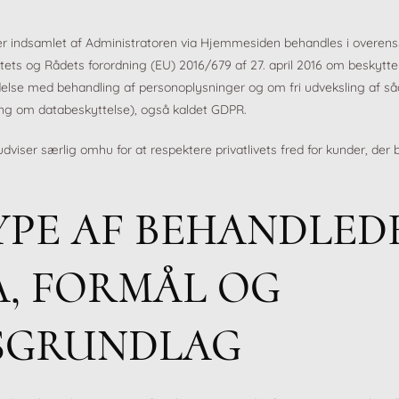
er indsamlet af Administratoren via Hjemmesiden behandles i overe
ets og Rådets forordning (EU) 2016/679 af 27. april 2016 om beskyttel
ndelse med behandling af personoplysninger og om fri udveksling af s
ing om databeskyttelse), også kaldet GDPR.
dviser særlig omhu for at respektere privatlivets fred for kunder, der
TYPE AF BEHANDLED
A, FORMÅL OG
SGRUNDLAG