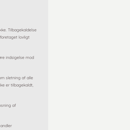
kke. Tilbagekaldelse
foretaget lovligt
gøre indsigelse mod
m sletning af alle
ke er tilbagekaldt,
sning af
handler