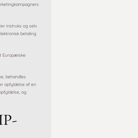
marketingkampagners
er instruks og selv
ektronisk betaling
et Europæiske
ke, behandles
r opfyldelse af en
opfyldelse, og
IP-