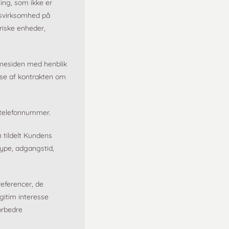
ing, som ikke er
rvsvirksomhed på
riske enheder,
mmesiden med henblik
lse af kontrakten om
 telefonnummer.
 tildelt Kundens
ype, adgangstid,
eferencer, de
gitim interesse
forbedre