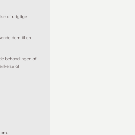
lse af urigtige
sende dem til en
nde behandlingen af
rænkelse af
e om.