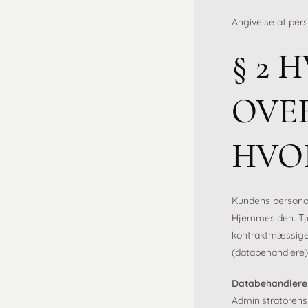
Angivelse af perso
§ 2 
OVER
HVO
Kundens personop
Hjemmesiden. Tje
kontraktmæssige 
(databehandlere)
Databehandlere
Administratorens 