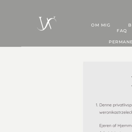
OM MIG
B
FAQ
PERMANE
Denne privatlivsp
weronikastrzelec
Ejeren af Hjemme