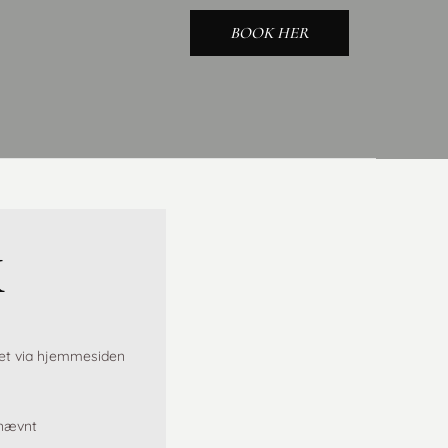
BOOK HER
K
ntet via hjemmesiden
enævnt