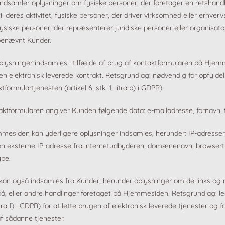
indsamler oplysninger om fysiske personer, der foretager en retshandl
 til deres aktivitet, fysiske personer, der driver virksomhed eller erhve
siske personer, der repræsenterer juridiske personer eller organisato
benævnt Kunder.
lysninger indsamles i tilfælde af brug af kontaktformularen på Hje
en elektronisk leverede kontrakt. Retsgrundlag: nødvendig for opfylde
tformulartjenesten (artikel 6, stk. 1, litra b) i GDPR).
aktformularen angiver Kunden følgende data: e-mailadresse, fornavn,
mesiden kan yderligere oplysninger indsamles, herunder: IP-adressen
en eksterne IP-adresse fra internetudbyderen, domænenavn, browsert
ype.
kan også indsamles fra Kunder, herunder oplysninger om de links og r
på, eller andre handlinger foretaget på Hjemmesiden. Retsgrundlag: le
, litra f) i GDPR) for at lette brugen af elektronisk leverede tjenester og 
af sådanne tjenester.