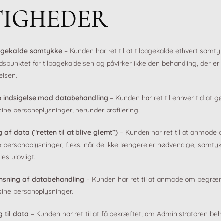
TIGHEDER
lbagekalde samtykke
– Kunden har ret til at tilbagekalde ethvert samty
tidspunktet for tilbagekaldelsen og påvirker ikke den behandling, der er 
elsen.
re indsigelse mod databehandling
– Kunden har ret til enhver tid at 
ine personoplysninger, herunder profilering.
g af data (“retten til at blive glemt”)
– Kunden har ret til at anmode o
ne personoplysninger, f.eks. når de ikke længere er nødvendige, samtyk
es ulovligt.
ænsning af databehandling
– Kunden har ret til at anmode om begræn
sine personoplysninger.
 til data
– Kunden har ret til at få bekræftet, om Administratoren be