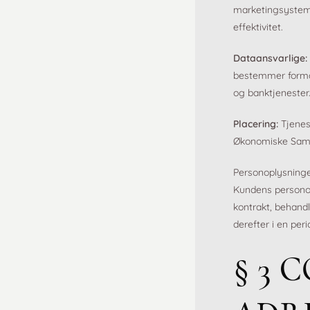
marketingsysteme
effektivitet.
Dataansvarlige:
bestemmer formål
og banktjenester
Placering:
Tjenes
Økonomiske Sam
Personoplysninge
Kundens personop
kontrakt, behand
derefter i en peri
§ 3 