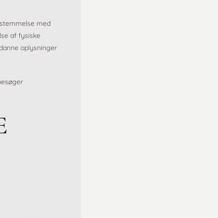
nsstemmelse med
se af fysiske
ådanne oplysninger
 besøger
E