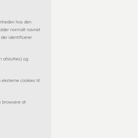
enheden hos den
older normalt navnet
der identificerer
n afsluttes) og
eksterne cookies til
s browsere at