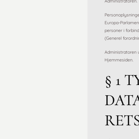
Administratoren.
Personoplysning
Europa-Parlament
personer i forbi
(Generel forordn
Administratoren u
Hjemmesiden.
§ 1 
DAT
RET