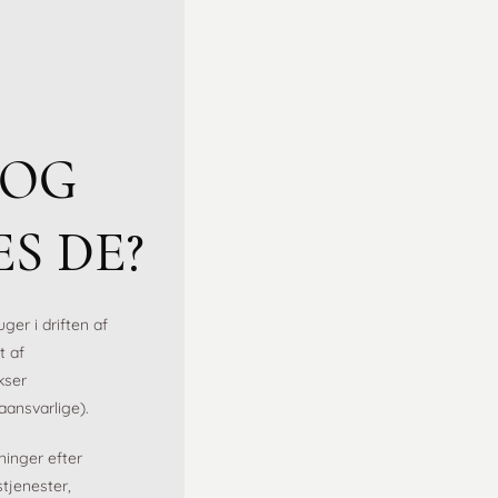
 OG
S DE?
er i driften af
t af
kser
ansvarlige).
ninger efter
tjenester,