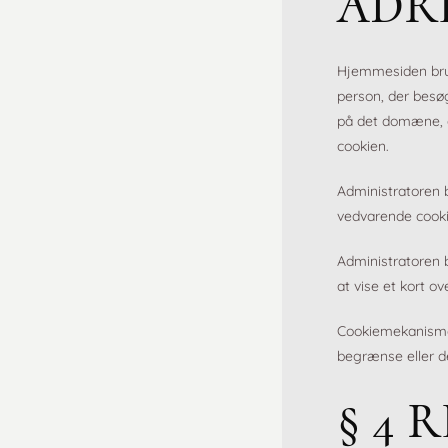
ADR
Hjemmesiden brug
person, der besø
på det domæne, de
cookien.
Administratoren b
vedvarende cookie
Administratoren b
at vise et kort o
Cookiemekanismen
begrænse eller d
§ 4 