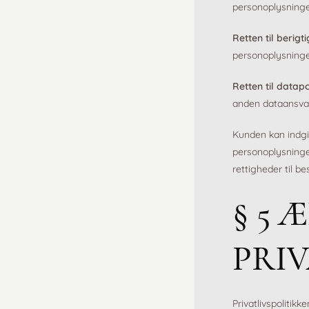
personoplysninger
Retten til berigt
personoplysninge
Retten til datapo
anden dataansvar
Kunden kan indgi
personoplysninger
rettigheder til b
§ 5 
PRIV
Privatlivspolitikk